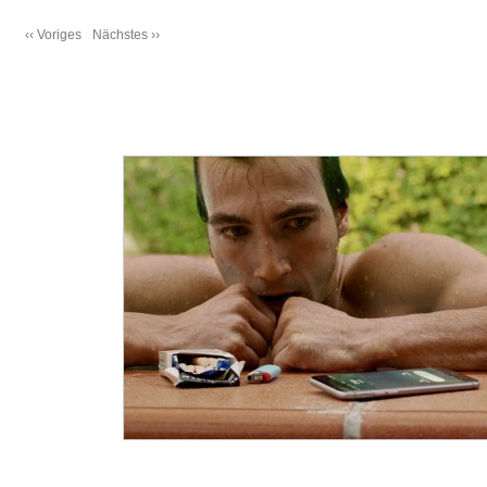
‹‹ Voriges
Nächstes ››