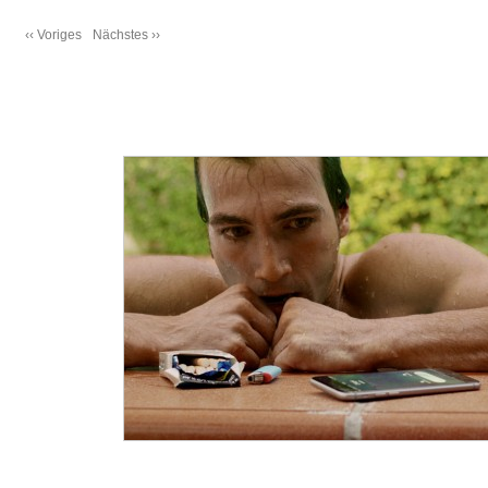
‹‹ Voriges
Nächstes ››