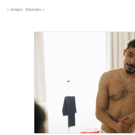
‹‹ Voriges
Nächstes ››