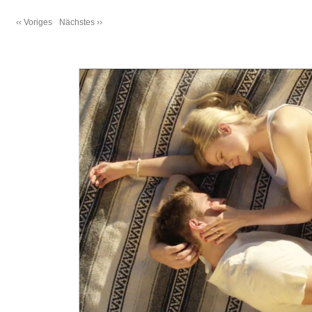
‹‹ Voriges
Nächstes ››