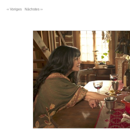
‹‹ Voriges
Nächstes ››