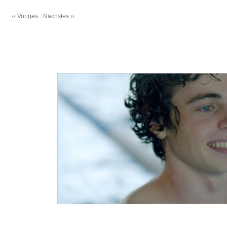
‹‹ Voriges
Nächstes ››