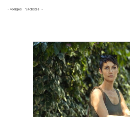
‹‹ Voriges
Nächstes ››