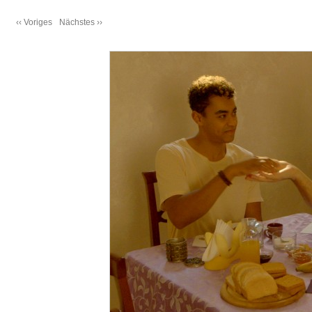
‹‹ Voriges
Nächstes ››