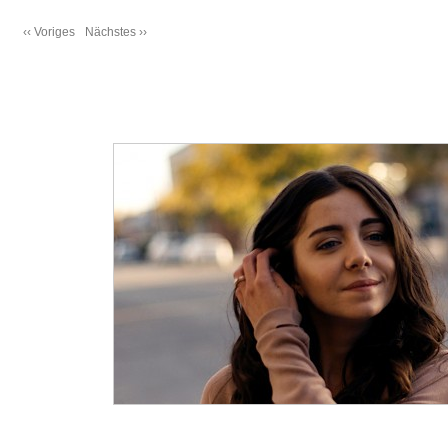
‹‹ Voriges
Nächstes ››