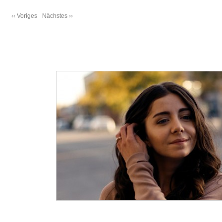
‹‹ Voriges
Nächstes ››