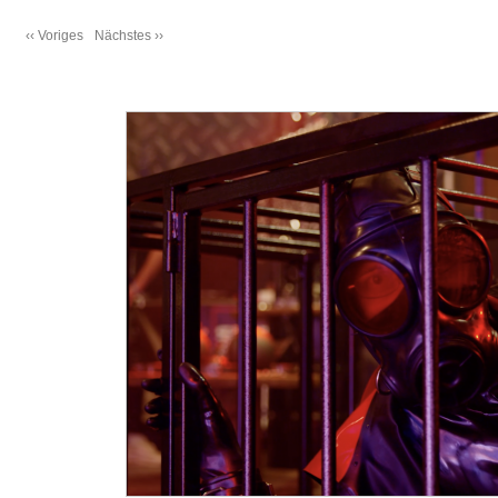
‹‹ Voriges
Nächstes ››