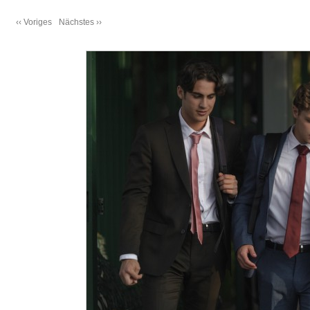
‹‹ Voriges
Nächstes ››