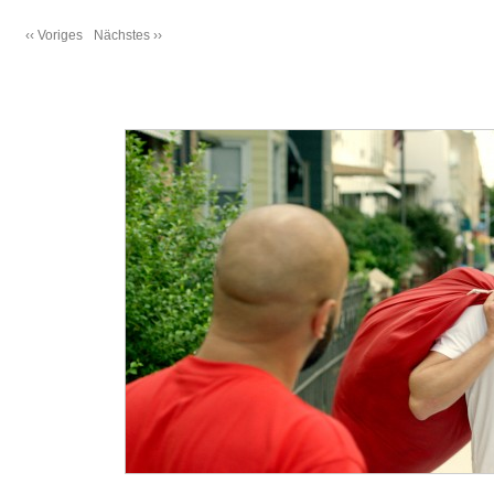
‹‹ Voriges
Nächstes ››