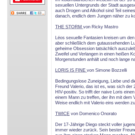
sexuellen Untergrunds der Stadt ausgese
auch Drogen und Alkohol sind Teil seines 
danach, endlich dem Jungen näher zu kom
THE STORM
von Ricky Mastro
Léos sexuelle Fantasien kreisen um den
aber schließlich dem gutaussehenden Luc
geheime Obsession tatsächlich auszulebe
Zweifel und Verlangen in einen heißen Ko
Morgenstunden anhält und noch lange na
LORIS IS FINE
von Simone Bozzelli
Bedingungslose Zuneigung, Liebe und di
Freund Valerio, das ist es, was sich der 
HIV-positiv. So trifft der naive Loris ei
einem Mann zu treffen, der ihn mit dem V
Weise endlich mit Valerio eins werden z
TWICE
von Domenico Onorato
Der 17-Jährige Diego steckt voller jugend
immer wieder zurück. Sein bester Freun