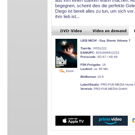
aus ihm einen starken Mann machen. Al
begegnen, scheint dies die perfekte Gel
Diego ist bereit alles zu tun, um sich vo
ihm lieb ist...
LIEB MICH! - Gay Shorts Volume 7
Titel-Nr.:
PFD1222
EAN/UPC:
4031846912222
Preiscode:
SD 67 / HD 69
FSK-Freigabe:
16
Laufzeit:
ca. 86 Min.
Zoom
Bildformat:
16:9
Label/Studio:
PRO-FUN MEDIA Home E
Vertrieb:
PRO-FUN MEDIA GmbH