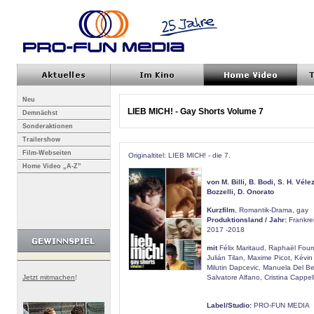
Neu
LIEB MICH! - Gay Shorts Volume 7
Demnächst
Sonderaktionen
Trailershow
Film-Webseiten
Originaltitel: LIEB MICH! - die 7.
Home Video „A-Z”
von M. Billi, B. Bodi, S. H. Véle
Bozzelli, D. Onorato
Kurzfilm
, Romantik-Drama, gay
Produktionsland / Jahr:
Frankrei
2017 -2018
mit
Félix Maritaud, Raphaël Four
Julián Tilan, Maxime Picot, Kévi
Milutin Dapcevic, Manuela Del Be
Jetzt mitmachen
!
Salvatore Alfano, Cristina Cappell
Label/Studio:
PRO-FUN MEDIA