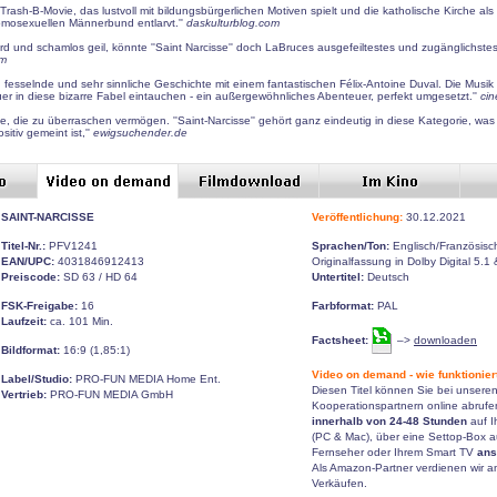
l-Trash-B-Movie, das lustvoll mit bildungsbürgerlichen Motiven spielt und die katholische Kirche als 
homosexuellen Männerbund entlarvt.''
daskulturblog.com
d und schamlos geil, könnte ''Saint Narcisse'' doch LaBruces ausgefeiltestes und zugänglichstes 
om
e, fesselnde und sehr sinnliche Geschichte mit einem fantastischen Félix-Antoine Duval. Die Musik
er in diese bizarre Fabel eintauchen - ein außergewöhnliches Abenteuer, perfekt umgesetzt.''
ci
me, die zu überraschen vermögen. ''Saint-Narcisse'' gehört ganz eindeutig in diese Kategorie, was
sitiv gemeint ist,''
ewigsuchender.de
SAINT-NARCISSE
Veröffentlichung:
30.12.2021
Titel-Nr.:
PFV1241
Sprachen/Ton:
Englisch/Französisc
EAN/UPC:
4031846912413
Originalfassung in Dolby Digital 5.1 
Preiscode:
SD 63 / HD 64
Untertitel:
Deutsch
FSK-Freigabe:
16
Farbformat:
PAL
Laufzeit:
ca. 101 Min.
Factsheet:
–>
downloaden
Bildformat:
16:9 (1,85:1)
Video on demand - wie funktionier
Label/Studio:
PRO-FUN MEDIA Home Ent.
Diesen Titel können Sie bei unsere
Vertrieb:
PRO-FUN MEDIA GmbH
Kooperationspartnern online abruf
innerhalb von 24-48 Stunden
auf I
(PC & Mac), über eine Settop-Box a
Fernseher oder Ihrem Smart TV
ans
Als Amazon-Partner verdienen wir an 
Verkäufen.