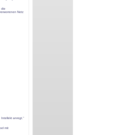
 die
 verworrenen Netz
Intellekt anregt.''
el mit