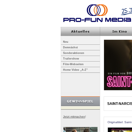
Neu
Demnächst
Sonderaktionen
Trailershow
Film-Webseiten
Home Video „A-Z”
SAINT-NARCI
Jetzt mitmachen
!
Originaltitel: Sain