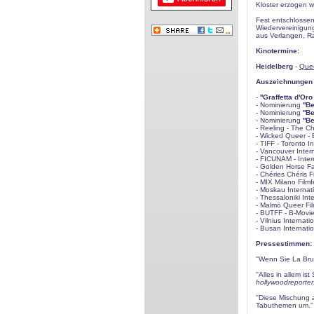
Kloster erzogen w
Fest entschlossen
Wiedervereinigung
aus Verlangen, R
Kinotermine:
Heidelberg
-
Quee
Auszeichnungen /
-
''Graffetta d'Oro
- Nominierung
''B
- Nominierung
''B
- Nominierung
''B
- Reeling - The C
- Wicked Queer - 
- TIFF - Toronto In
- Vancouver Intern
- FICUNAM - Intern
- Golden Horse Fan
- Chéries Chéris Fi
- MIX Milano Filmf
- Moskau Internati
- Thessaloniki Inte
- Malmö Queer Fil
- BUTFF - B-Movie
- Vilnius Internati
- Busan Internatio
Pressestimmen:
''Wenn Sie La Bru
''Alles in allem is
hollywoodreporte
''Diese Mischung 
Tabuthemen um.'