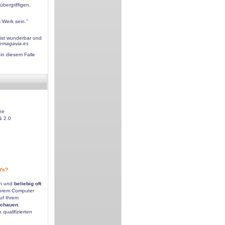
übergriffigen,
Werk sein.''
 ist wunderbar und
nemagavia.es
 in diesem Falle
he
& 2.0
t's?
n
en und
beliebig oft
hrem Computer
uf Ihrem
chauen
.
qualifizierten