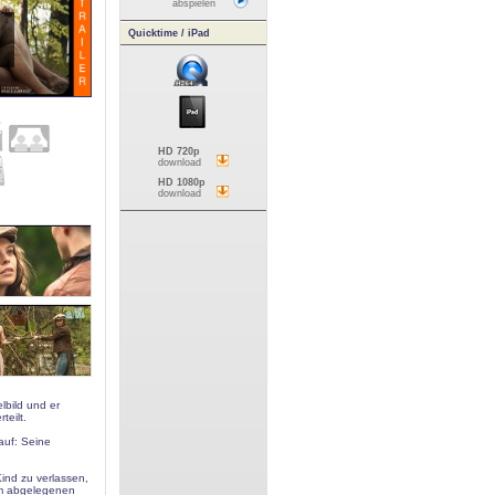
abspielen
Quicktime / iPad
HD 720p
download
HD 1080p
download
lbild und er
teilt.
auf: Seine
Kind zu verlassen,
em abgelegenen