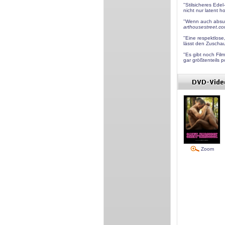
''Stilsicheres Ede
nicht nur latent 
''Wenn auch absur
arthousestreet.c
''Eine respektlos
lässt den Zuschau
''Es gibt noch Fil
gar größtenteils po
Zoom