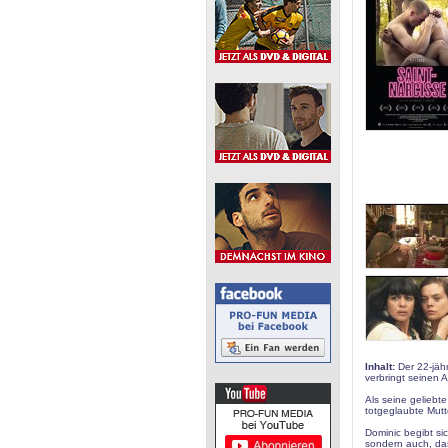
Inhalt:
Der 22-jähr
verbringt seinen A
Als seine geliebt
totgeglaubte Mutt
Dominic begibt si
sondern auch, das