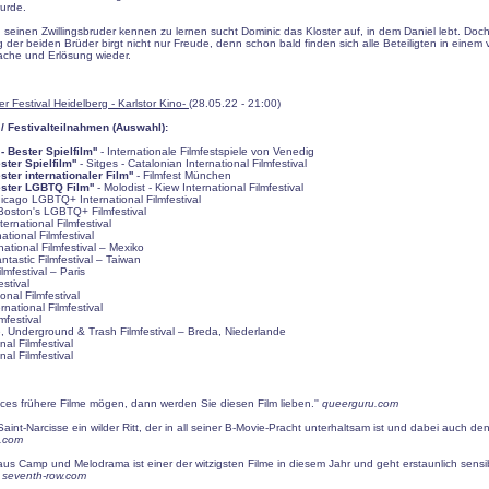
urde.
 seinen Zwillingsbruder kennen zu lernen sucht Dominic das Kloster auf, in dem Daniel lebt. Doch
 der beiden Brüder birgt nicht nur Freude, denn schon bald finden sich alle Beteiligten in einem
ache und Erlösung wieder.
r Festival Heidelberg - Karlstor Kino-
(28.05.22 - 21:00)
 Festivalteilnahmen (Auswahl):
 - Bester Spielfilm''
- Internationale Filmfestspiele von Venedig
ester Spielfilm''
- Sitges - Catalonian International Filmfestival
ester internationaler Film''
- Filmfest München
ester LGBTQ Film''
- Molodist - Kiew International Filmfestival
hicago LGBTQ+ International Filmfestival
Boston's LGBTQ+ Filmfestival
ternational Filmfestival
ational Filmfestival
ational Filmfestival – Mexiko
tastic Filmfestival – Taiwan
lmfestival – Paris
estival
onal Filmfestival
rnational Filmfestival
mfestival
, Underground & Trash Filmfestival – Breda, Niederlande
onal Filmfestival
nal Filmfestival
ces frühere Filme mögen, dann werden Sie diesen Film lieben.''
queerguru.com
t Saint-Narcisse ein wilder Ritt, der in all seiner B-Movie-Pracht unterhaltsam ist und dabei auch den 
r.com
aus Camp und Melodrama ist einer der witzigsten Filme in diesem Jahr und geht erstaunlich sensib
'
seventh-row.com