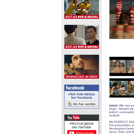
Inhalt:
Wie das pe
Hugo. Obwohl sie 
jedoch unerwartet
verläuft.
Mit PERFECT ENDI
Freundschaften im
Neubeginns lavier
bevor João und Hu