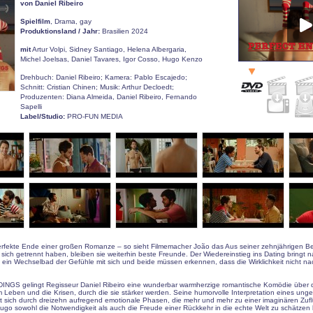
von Daniel Ribeiro
Spielfilm
, Drama, gay
Produktionsland / Jahr:
Brasilien 2024
mit
Artur Volpi, Sidney Santiago, Helena Albergaria,
Michel Joelsas, Daniel Tavares, Igor Cosso, Hugo Kenzo
Drehbuch: Daniel Ribeiro; Kamera: Pablo Escajedo;
Schnitt: Cristian Chinen; Musik: Arthur Decloedt;
Produzenten: Diana Almeida, Daniel Ribeiro, Fernando
Sapelli
Label/Studio:
PRO-FUN MEDIA
rfekte Ende einer großen Romanze – so sieht Filmemacher João das Aus seiner zehnjährigen B
sich getrennt haben, bleiben sie weiterhin beste Freunde. Der Wiedereinstieg ins Dating bringt n
 ein Wechselbad der Gefühle mit sich und beide müssen erkennen, dass die Wirklichkeit nicht n
NGS gelingt Regisseur Daniel Ribeiro eine wunderbar warmherzige romantische Komödie über 
 Leben und die Krisen, durch die sie stärker werden. Seine humorvolle Interpretation eines ung
t sich durch dreizehn aufregend emotionale Phasen, die mehr und mehr zu einer imaginären Zuf
go sowohl die Notwendigkeit als auch die Freude einer Rückkehr in die echte Welt zu schätzen 