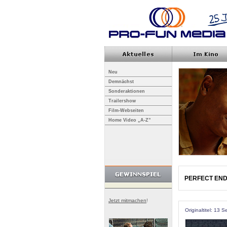
Neu
Demnächst
Sonderaktionen
Trailershow
Film-Webseiten
Home Video „A-Z”
PERFECT END
Jetzt mitmachen
!
Originaltitel: 13 