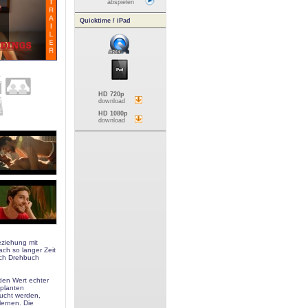
abspielen
Quicktime / iPad
HD 720p
download
HD 1080p
download
eziehung mit
ach so langer Zeit
ach Drehbuch
den Wert echter
eplanten
lucht werden,
lernen. Die