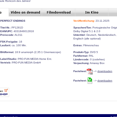
wule Romcom des Jahres!
PERFECT ENDINGS
Veröffentlichung:
23.11.2025
Titel-Nr.:
PF1281D
Sprachen/Ton:
Portugiesische Origi
EAN/UPC:
4031846012816
Dolby Digital 5.1 & 2.0
Preiscode:
AL011
Untertitel:
Deutsch, Niederländisch,
Englisch (alle optional)
FSK-Freigabe:
16
Laufzeit:
ca. 100 Min.
Extras:
Filmvorschau
Bildformat:
16:9 anamorph (2,35:1 Cinemascope)
Produkt-Typ:
DVD 5
Farbformat:
PAL
Label/Studio:
PRO-FUN MEDIA Home Ent.
Ländercode:
0 (codefree)
Vertrieb:
PRO-FUN MEDIA GmbH
Verpackung:
Amaray Box
Factsheet:
–>
downloaden
Factsheet:
–>
downloaden