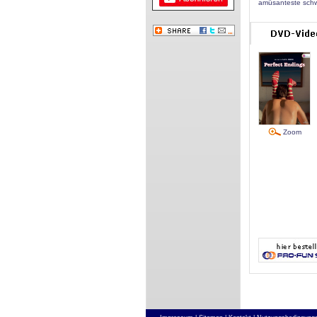
amüsanteste sch
Zoom