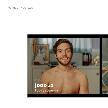
‹‹ Voriges
Nächstes ››