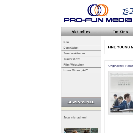
Neu
FINE YOUNG 
Demnächst
Sonderaktionen
Trailershow
Film-Webseiten
Originaltitel: Hom
Home Video „A-Z”
Jetzt mitmachen
!