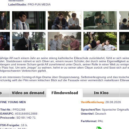
Wollenstein
Label/Studio:
PRO-FUN MEDIA
jährige Alf nach einem Jahr an seine streng katholische Eliteschule zurückkehrt, fühlt er sich sein
et. Stattdessen nähert er sich Oliver an, einem neuen Schüler, der durch seine Eigenwilligkeit au
angen und innerer Scham gerät Alf zunehmend unter Druck, seiner Rolle in einer Welt zu entspr
Platz hat. Um sein „Image“ zu wahren, kehrt er zu seiner alten Clique zurück und lässt sich auf e
 folgenschweren Verbrechen gipfelt.
st ein intensives Coming-of-Age-Drama über Gruppenzwang, Selbstverleugnung und das toxisch
ichzeitig wirft der Film einen kritischen Blick auf die Fassade einer vermeintlich makellosen Elitewe
FINE YOUNG MEN
Veröffentlichung:
28.08.2026
Titel-Nr.:
PFD1288
Sprachen/Ton:
Spanische Originalf
EAN/UPC:
4031846912888
Untertitel:
Deutsch
Preiscode:
SD 69 / HD 71
Farbformat:
PAL
FSK-Freigabe:
16 b.