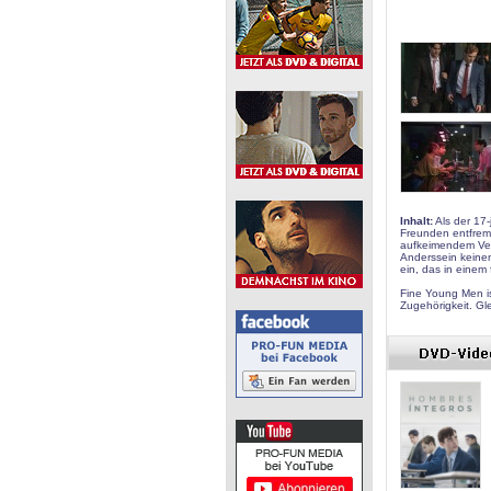
Inhalt:
Als der 17-
Freunden entfremd
aufkeimendem Verl
Anderssein keinen 
ein, das in einem
Fine Young Men i
Zugehörigkeit. Gle