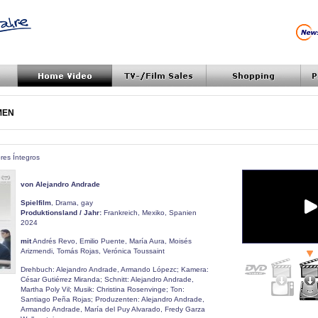
MEN
bres Íntegros
von Alejandro Andrade
Spielfilm
, Drama, gay
Produktionsland / Jahr:
Frankreich, Mexiko, Spanien
2024
mit
Andrés Revo, Emilio Puente, María Aura, Moisés
Arizmendi, Tomás Rojas, Verónica Toussaint
Drehbuch: Alejandro Andrade, Armando Lópezc; Kamera:
César Gutiérrez Miranda; Schnitt: Alejandro Andrade,
Martha Poly Vil; Musik: Christina Rosenvinge; Ton:
Santiago Peña Rojas; Produzenten: Alejandro Andrade,
Armando Andrade, María del Puy Alvarado, Fredy Garza