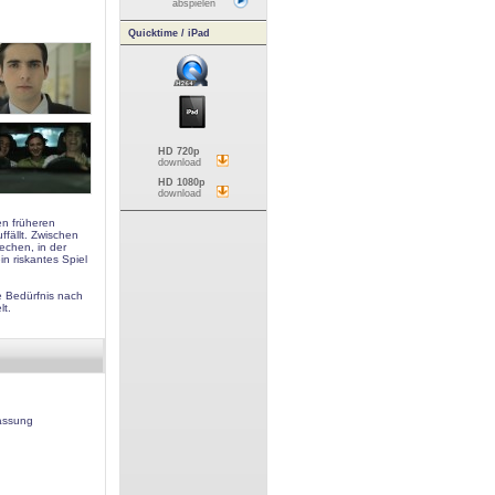
abspielen
Quicktime / iPad
HD 720p
download
HD 1080p
download
en früheren
ffällt. Zwischen
echen, in der
in riskantes Spiel
e Bedürfnis nach
lt.
assung