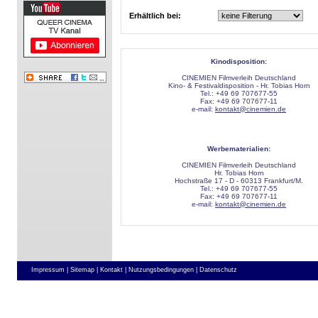
Erhältlich bei:
Kinodisposition:
CINEMIEN Filmverleih Deutschland
Kino- & Festivaldisposition - Hr. Tobias Horn
Tel.: +49 69 707677-55
Fax: +49 69 707677-11
e-mail:
kontakt@cinemien.de
Werbematerialien:
CINEMIEN Filmverleih Deutschland
Hr. Tobias Horn
Hochstraße 17 - D - 60313 Frankfurt/M.
Tel.: +49 69 707677-55
Fax: +49 69 707677-11
e-mail:
kontakt@cinemien.de
Impressum |
Sitemap |
Kontakt |
Nutzungsbedingungen |
Datenschutz