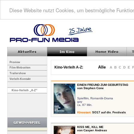
Diese Website nutzt Cookies, um bestmögliche Funktion
Preview
Alle
Kino-Verleih A-Z:
A
B
C
D
E
Film-Webseiten
Trailershow
Verleih-Kontakt
EINEN FREUND ZUM GEBURTSTAG
von Stephen Cone
Kino-Verleih „A-Z”
Spielfilm, Romantik-Drama
gay
ca. 87 Min.
Kinostart
:
SO17 auf div. Festivals
KISS ME, KILL ME
von Casper Andreas