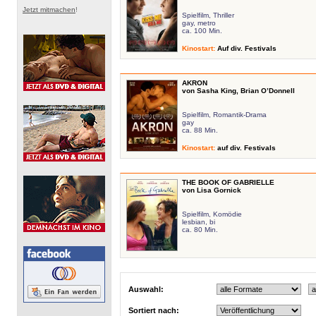
Jetzt mitmachen
!
Spielfilm, Thriller
gay, metro
ca. 100 Min.
Kinostart
:
Auf div. Festivals
AKRON
von Sasha King, Brian O’Donnell
Spielfilm, Romantik-Drama
gay
ca. 88 Min.
Kinostart
:
auf div. Festivals
THE BOOK OF GABRIELLE
von Lisa Gornick
Spielfilm, Komödie
lesbian, bi
ca. 80 Min.
Auswahl:
Sortiert nach: