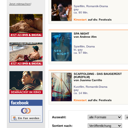
Jetzt mitmachen
!
Spielfilm, Romantik-Drama
gay
ca. 90 Min.
Kinostart
:
auf div. Festivals
SPA NIGHT
von Andrew Ahn
Spielfilm, Drama
bi, gay
ca. 97 Min.
SCAFFOLDING - DAS BAUGERÜST
(KURZFILM)
von Juanma Carrillo
Kurzfilm, Romantik-Drama
gay
ca. 14 Min.
Kinostart
:
auf div. Festivals
Auswahl:
Sortiert nach: