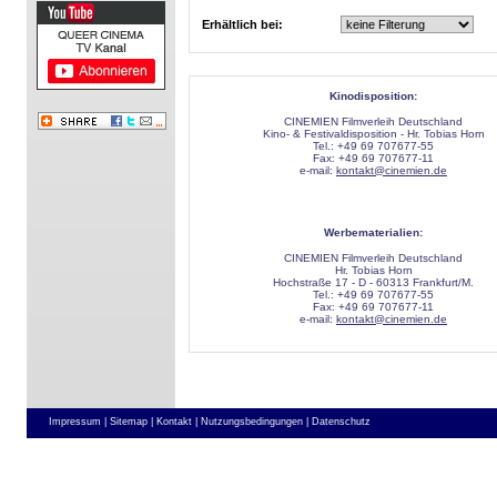
Erhältlich bei:
Kinodisposition:
CINEMIEN Filmverleih Deutschland
Kino- & Festivaldisposition - Hr. Tobias Horn
Tel.: +49 69 707677-55
Fax: +49 69 707677-11
e-mail:
kontakt@cinemien.de
Werbematerialien:
CINEMIEN Filmverleih Deutschland
Hr. Tobias Horn
Hochstraße 17 - D - 60313 Frankfurt/M.
Tel.: +49 69 707677-55
Fax: +49 69 707677-11
e-mail:
kontakt@cinemien.de
Impressum |
Sitemap |
Kontakt |
Nutzungsbedingungen |
Datenschutz