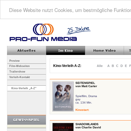
Diese Website nutzt Cookies, um bestmögliche Funktion
Preview
Kino-Verleih A-Z:
Alle
A
B
C
D
E
Film-Webseiten
Trailershow
Verleih-Kontakt
SEITENSPIEL
von Matt Carter
Kino-Verleih „A-Z”
Spielfilm, Drama
gay
ca. 134 Min.
Kinostart
:
SHADOWLANDS
von Charlie David