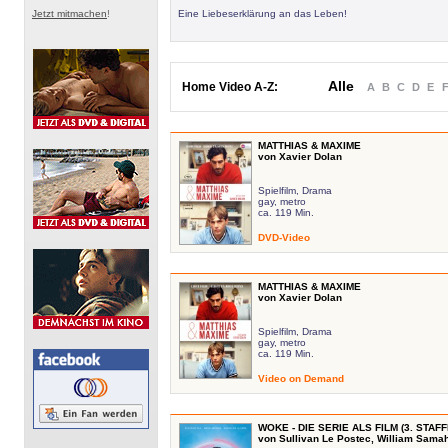
Jetzt mitmachen
!
Eine Liebeserklärung an das Leben!
Alle
Home Video A-Z:
A
B
C
D
E
MATTHIAS & MAXIME
von Xavier Dolan
Spielfilm, Drama
gay, metro
ca. 119 Min.
DVD-Video
MATTHIAS & MAXIME
von Xavier Dolan
Spielfilm, Drama
gay, metro
ca. 119 Min.
Video on Demand
WOKE - DIE SERIE ALS FILM (3. STAFF
von Sullivan Le Postec, William Sama