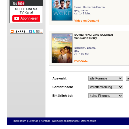
Serie, Romantik-Drama
gay, metro
ca. 142 Min.
Video on Demand
SOMETHING LIKE SUMMER
von David Berry
Spielfilm, Drama
gay
ca. 115 Min.
DVD-Video
Auswahl:
Sortiert nach:
Erhältlich bei:
Impressum |
Sitemap |
Kontakt |
Nutzungsbedingungen |
Datenschutz