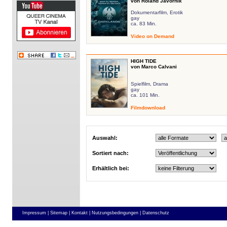
von Roland Javornik
Dokumentarfilm, Erotik
gay
ca. 83 Min.
Video on Demand
HIGH TIDE
von Marco Calvani
Spielfilm, Drama
gay
ca. 101 Min.
Filmdownload
Auswahl:
Sortiert nach:
Erhältlich bei:
Impressum |
Sitemap |
Kontakt |
Nutzungsbedingungen |
Datenschutz