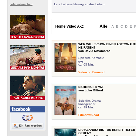
Jetzt mitmachen
!
Eine Liebeserklärung an das Leben!
Alle
Home Video A-Z:
A
B
C
D
E
WER WILL SCHON EINEN ASTRONAUT
HEIRATEN?
von David Matamoros
Spielfilm, Komödie
gay
ca. 95 Min.
Video on Demand
NATIONALHYMNE
von Luke Gilford
Spielfilm, Drama
transgender
ca. 99 Min.
Filmdownload
DARKLANDS: BIST DU BEREIT TIEFER
GEHEN?